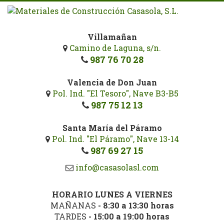
Pasar
al
contenido
Villamañan
principal
Camino de Laguna, s/n.
987 76 70 28
Valencia de Don Juan
Pol. Ind. "El Tesoro", Nave B3-B5
987 75 12 13
Santa María del Páramo
Pol. Ind. "El Páramo", Nave 13-14
987 69 27 15
info@casasolasl.com
HORARIO LUNES A VIERNES
MAÑANAS
- 8:30 a 13:30 horas
TARDES
- 15:00 a 19:00 horas