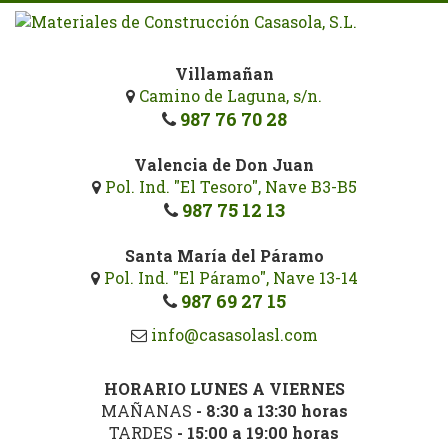
Pasar
al
contenido
Villamañan
principal
Camino de Laguna, s/n.
987 76 70 28
Valencia de Don Juan
Pol. Ind. "El Tesoro", Nave B3-B5
987 75 12 13
Santa María del Páramo
Pol. Ind. "El Páramo", Nave 13-14
987 69 27 15
info@casasolasl.com
HORARIO LUNES A VIERNES
MAÑANAS
- 8:30 a 13:30 horas
TARDES
- 15:00 a 19:00 horas