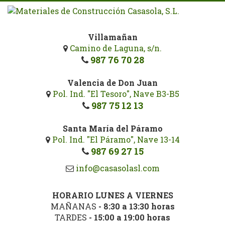
Pasar
al
contenido
Villamañan
principal
Camino de Laguna, s/n.
987 76 70 28
Valencia de Don Juan
Pol. Ind. "El Tesoro", Nave B3-B5
987 75 12 13
Santa María del Páramo
Pol. Ind. "El Páramo", Nave 13-14
987 69 27 15
info@casasolasl.com
HORARIO LUNES A VIERNES
MAÑANAS
- 8:30 a 13:30 horas
TARDES
- 15:00 a 19:00 horas